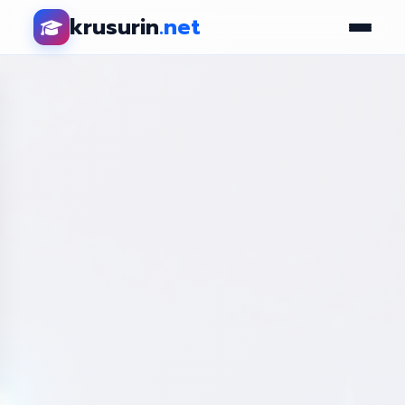
krusurin
.net