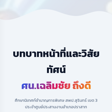
บทบาทหน้าที่และวิสัย
ทัศน์
ศน.เฉลิมชัย ถึงดี
ศึกษานิเทศก์ชำนาญการพิเศษ สพป.สุรินทร์ เขต 3
ประจำศูนย์ประสานงานอำเภอปราสาท